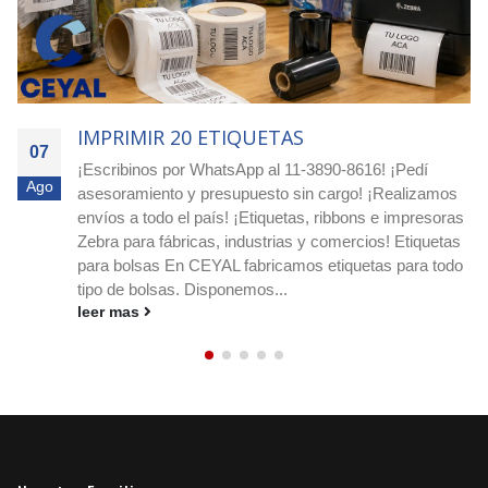
IMPRIMIR 1250 ETIQUETAS
07
Ordená hoy - Argentina! Etiquetas redondas para -
Ago
Dietéticas / Fruterías / Proveedurías ¡Comprá etiquetas
circulares blancas o impresas en Ceyal y destacá tus
productos! Si buscás etiquetas circulares blancas o
impresas, ¡en Ceyal tenemos la solución ideal para tu
negocio!...
leer mas