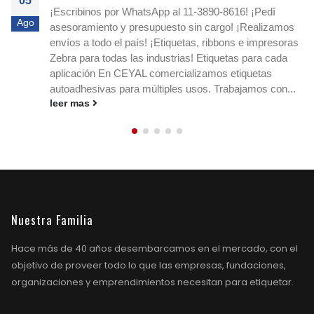
05
al 11-3890-8616! ¡Pedí
Agilizá tus pocesos! Cotizá y
Ago
to sin cargo! ¡Realizamos
experto! Escribimos a nuest
quetas, ribbons e impresoras
o a nuestro e-mail
ceyal@cey
rias! Etiquetas para cada
adhesivas para imprimir que agi
cializamos etiquetas
stock y los envíos en cualqui
es usos. Trabajamos con...
medidas, materiales y ribbons.
leer mas
Nuestra Familia
Hace más de 40 años desembarcamos en el mercado, con el
objetivo de proveer todo lo que las empresas, fundaciones,
organizaciones y emprendimientos necesitan para etiquetar.