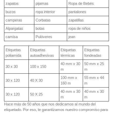
zapatos
pijamas
Ropa de Bebés
buzos
ropa interior
pantalones
camperas
Corbatas
zapatillas
Alpargatas
botas
ropa de niños
camisa
Pulóveres
jean
Etiquetas
Etiquetas
Etiquetas
Etiquetas
poliamida
autoadhesivas
térmicas
fondeadas
40 mm x 30
50 mm x 25
30 x 30
100 x 150
m
m
100 mm x
55 mm x 44
30 x 120
40 X 30
160 m
m
40 mm x 30
40 mm x 30
30 x 120
50 X 25
m
m
Hace más de 50 años que nos dedicamos al mundo del
etiquetado. Por eso, te garantizamos nuestro compromiso para