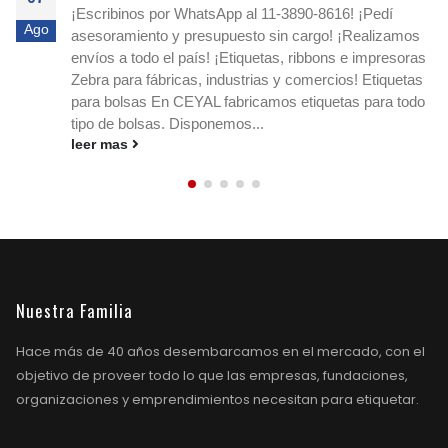
07
Ordená hoy - Argentina! Etiquetas redondas para -
Ago
Dietéticas / Fruterías / Proveedurías ¡Comprá etiquetas
circulares blancas o impresas en Ceyal y destacá tus
productos! Si buscás etiquetas circulares blancas o
impresas, ¡en Ceyal tenemos la solución ideal para tu
negocio!...
leer mas
Nuestra Familia
Hace más de 40 años desembarcamos en el mercado, con el
objetivo de proveer todo lo que las empresas, fundaciones,
organizaciones y emprendimientos necesitan para etiquetar.