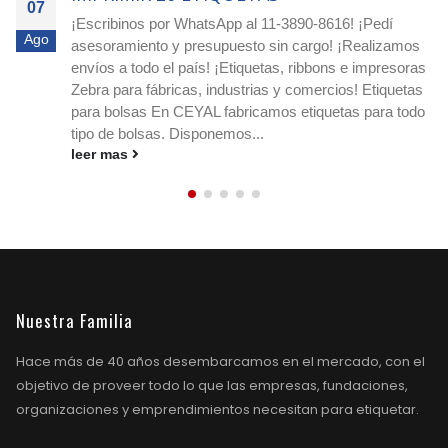
07
¡Escribinos por WhatsApp al 11-3890-8616! ¡Pedí
Ago
asesoramiento y presupuesto sin cargo! ¡Realizamos
envíos a todo el país! ¡Etiquetas, ribbons e impresoras
Zebra para fábricas, industrias y comercios! Etiquetas
para bolsas En CEYAL fabricamos etiquetas para todo
tipo de bolsas. Disponemos...
leer mas
Nuestra Familia
Hace más de 40 años desembarcamos en el mercado, con el
objetivo de proveer todo lo que las empresas, fundaciones,
organizaciones y emprendimientos necesitan para etiquetar.