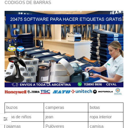
CODIGOS DE BARRAS
buzos
camperas
botas
ropa de niños
jean
ropa interior
pijamas
Pulóveres
camisa