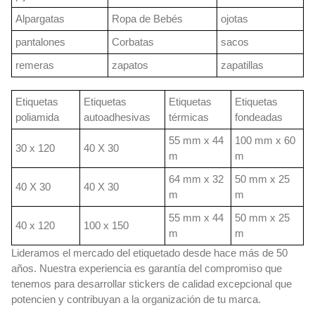
Alpargatas
Ropa de Bebés
ojotas
pantalones
Corbatas
sacos
remeras
zapatos
zapatillas
Etiquetas
Etiquetas
Etiquetas
Etiquetas
poliamida
autoadhesivas
térmicas
fondeadas
55 mm x 44
100 mm x 60
30 x 120
40 X 30
m
m
64 mm x 32
50 mm x 25
40 X 30
40 X 30
m
m
55 mm x 44
50 mm x 25
40 x 120
100 x 150
m
m
Lideramos el mercado del etiquetado desde hace más de 50
años. Nuestra experiencia es garantía del compromiso que
tenemos para desarrollar stickers de calidad excepcional que
potencien y contribuyan a la organización de tu marca.