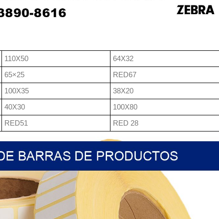
110X50
64X32
65×25
RED67
100X35
38X20
40X30
100X80
RED51
RED 28