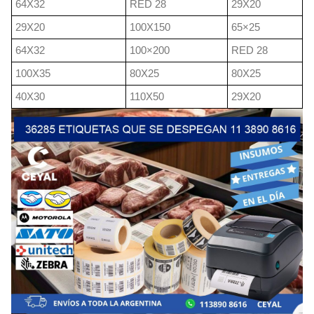
64X32
RED 28
29X20
29X20
100X150
65×25
64X32
100×200
RED 28
100X35
80X25
80X25
40X30
110X50
29X20