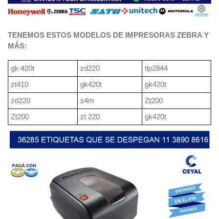
TENEMOS ESTOS MODELOS DE IMPRESORAS ZEBRA Y
MÁS:
gk 420t
zd220
tlp2844
zt410
gk420t
gk420t
zd220
s4m
Zt200
Zt200
zt 220
gk420t