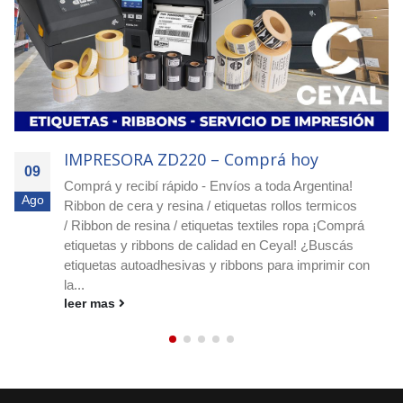
IMPRESORA ZD220 – Solicitá tu pedido
09
¡Escribinos por WhatsApp al 11-3890-8616! ¡Pedí
Ago
asesoramiento y presupuesto sin cargo! ¡Realizamos
envíos a todo el país! ¡Etiquetas, ribbons e impresoras
Zebra para fábricas, industrias y logística! Etiquetas
para producción y comercio exterior En CEYAL
comercializamos etiquetas para fábricas y...
leer mas