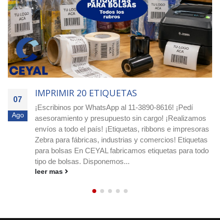
IMPRIMIR 1250 ETIQUETAS
07
Ordená hoy - Argentina! Etiquetas redondas para -
Ago
Dietéticas / Fruterías / Proveedurías ¡Comprá etiquetas
circulares blancas o impresas en Ceyal y destacá tus
productos! Si buscás etiquetas circulares blancas o
impresas, ¡en Ceyal tenemos la solución ideal para tu
negocio!...
leer mas