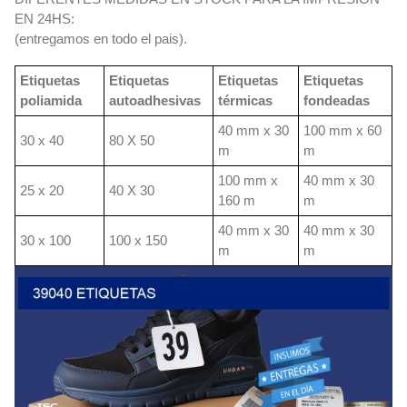
EN 24HS:
(entregamos en todo el pais).
Etiquetas
Etiquetas
Etiquetas
Etiquetas
poliamida
autoadhesivas
térmicas
fondeadas
40 mm x 30
100 mm x 60
30 x 40
80 X 50
m
m
100 mm x
40 mm x 30
25 x 20
40 X 30
160 m
m
40 mm x 30
40 mm x 30
30 x 100
100 x 150
m
m