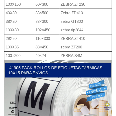
100X150
60×300
ZEBRA ZT230
40X30
33×500
Zebra ZD410
38X20
83×300
zebra GT800
100X80
102×450
zebra tlp2844
29X20
110×300
ZEBRA ZT410
100X35
83×450
zebra ZT200
100×200
40×74
ZEBRA S4M