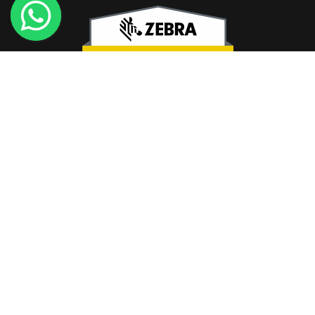
CONTACTO E INFORMACIÓN
DIRECCIÓN
Tte. Gral. Juan Domingo Perón 1547 7A, Ciudad Autónoma de
Buenos Aires, Argentina.
HORARIOS COMERCIALES
Lunes a Viernes de 9 a 16hs.
TELEFONOS
Telefono: 11 4372-1732
WhatsApp: 11 3890-8616
EMAIL
ceyal@ceyal.com.ar