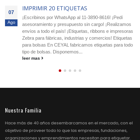
IMPRIMIR 20 ETIQUETAS
07
¡Escribinos por WhatsApp al 11-3890-8616! ¡Pedí
Ago
asesoramiento y presupuesto sin cargo! ¡Realizamos
envíos a todo el país! ¡Etiquetas, ribbons e impresoras
Zebra para fábricas, industrias y comercios! Etiquetas
para bolsas En CEYAL fabricamos etiquetas para todo
tipo de bolsas. Disponemos...
leer mas
Nuestra Familia
Hace más de 40 años desembarcamos en el mercado, con el
objetivo de proveer todo lo que las empresas, fundaciones,
organizaciones y emprendimientos necesitan para etiquetar.