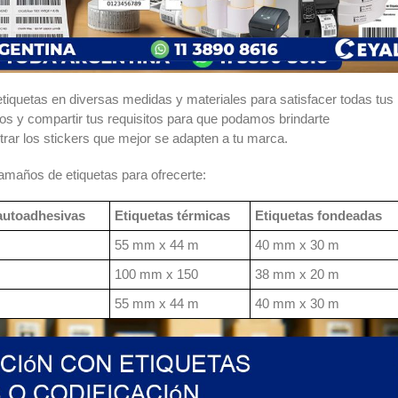
quetas en diversas medidas y materiales para satisfacer todas tus
s y compartir tus requisitos para que podamos brindarte
rar los stickers que mejor se adapten a tu marca.
maños de etiquetas para ofrecerte:
autoadhesivas
Etiquetas térmicas
Etiquetas fondeadas
55 mm x 44 m
40 mm x 30 m
100 mm x 150
38 mm x 20 m
55 mm x 44 m
40 mm x 30 m