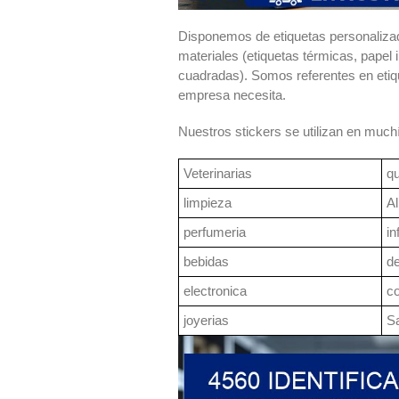
Disponemos de etiquetas personaliza
materiales (etiquetas térmicas, papel 
cuadradas). Somos referentes en etiq
empresa necesita.
Nuestros stickers se utilizan en much
Veterinarias
q
limpieza
Al
perfumeria
in
bebidas
d
electronica
c
joyerias
S