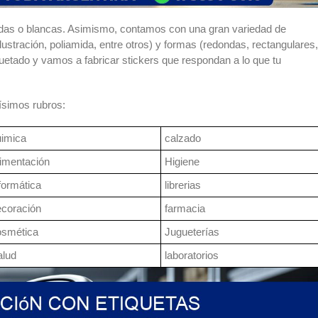
das o blancas. Asimismo, contamos con una gran variedad de
ilustración, poliamida, entre otros) y formas (redondas, rectangulares,
uetado y vamos a fabricar stickers que respondan a lo que tu
ísimos rubros:
uimica
calzado
imentación
Higiene
formática
librerias
ecoración
farmacia
osmética
Jugueterías
alud
laboratorios