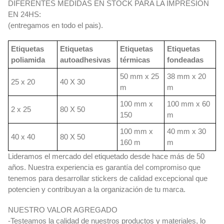
DIFERENTES MEDIDAS EN STOCK PARA LA IMPRESION
EN 24HS:
(entregamos en todo el pais).
Etiquetas
Etiquetas
Etiquetas
Etiquetas
poliamida
autoadhesivas
térmicas
fondeadas
50 mm x 25
38 mm x 20
25 x 20
40 X 30
m
m
100 mm x
100 mm x 60
2 x 25
80 X 50
150
m
100 mm x
40 mm x 30
40 x 40
80 X 50
160 m
m
Lideramos el mercado del etiquetado desde hace más de 50
años. Nuestra experiencia es garantía del compromiso que
tenemos para desarrollar stickers de calidad excepcional que
potencien y contribuyan a la organización de tu marca.
NUESTRO VALOR AGREGADO
-Testeamos la calidad de nuestros productos y materiales, lo