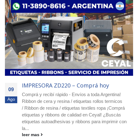
IMPRESORA ZD220 – Solicitá tu pedido
09
¡Escribinos por WhatsApp al 11-3890-8616! ¡Pedí
Ago
asesoramiento y presupuesto sin cargo! ¡Realizamos
envíos a todo el país! ¡Etiquetas, ribbons e impresoras
Zebra para fábricas, industrias y logística! Etiquetas
para producción y comercio exterior En CEYAL
comercializamos etiquetas para fábricas y...
leer mas