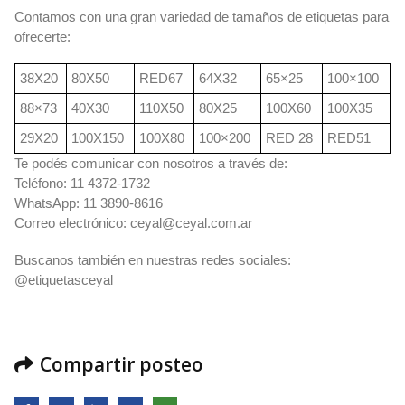
Contamos con una gran variedad de tamaños de etiquetas para
ofrecerte:
38X20
80X50
RED67
64X32
65×25
100×100
88×73
40X30
110X50
80X25
100X60
100X35
29X20
100X150
100X80
100×200
RED 28
RED51
Te podés comunicar con nosotros a través de:
Teléfono: 11 4372-1732
WhatsApp: 11 3890-8616
Correo electrónico:
ceyal@ceyal.com.ar
Buscanos también en nuestras redes sociales:
@etiquetasceyal
Compartir posteo