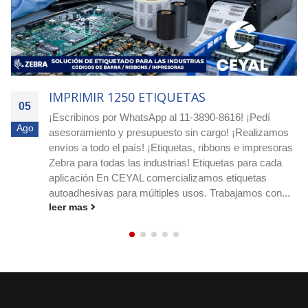
IMPRIMIR 4000 ETIQUETAS
05
Agilizá tus pocesos! Cotizá ya con nuestro equipo
Ago
os
experto! Escribimos a nuestro whatsapp: 11-3890-861
ras
o a nuestro e-mail
ceyal@ceyal.com.ar
Etiquetas
adhesivas para imprimir que agilizan la identificación, e
stock y los envíos en cualquier rubro. Conocé
..
medidas, materiales y ribbons....
leer mas