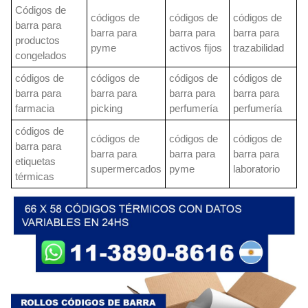
Códigos de
códigos de
códigos de
códigos de
barra para
barra para
barra para
barra para
productos
pyme
activos fijos
trazabilidad
congelados
códigos de
códigos de
códigos de
códigos de
barra para
barra para
barra para
barra para
farmacia
picking
perfumería
perfumería
códigos de
códigos de
códigos de
códigos de
barra para
barra para
barra para
barra para
etiquetas
supermercados
pyme
laboratorio
térmicas