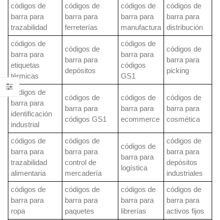
códigos de
códigos de
códigos de
códigos de
barra para
barra para
barra para
barra para
trazabilidad
ferreterías
manufactura
distribución
códigos de
códigos de
códigos de
códigos de
barra para
barra para
barra para
barra para
etiquetas
códigos
depósitos
picking
térmicas
GS1
códigos de
códigos de
códigos de
códigos de
barra para
barra para
barra para
barra para
identificación
códigos GS1
ecommerce
cosmética
industrial
códigos de
códigos de
códigos de
códigos de
barra para
barra para
barra para
barra para
trazabilidad
control de
depósitos
logística
alimentaria
mercadería
industriales
códigos de
códigos de
códigos de
códigos de
barra para
barra para
barra para
barra para
ropa
paquetes
librerías
activos fijos