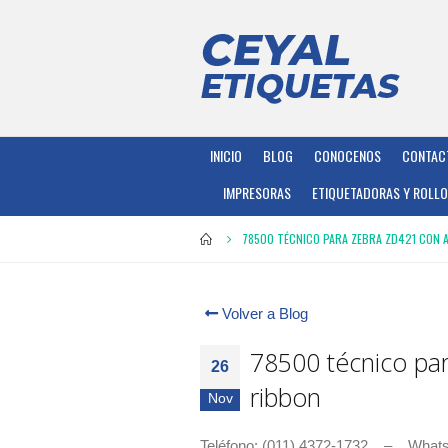
INICIO
BLOG
CONOCENOS
CONTAC
IMPRESORAS
ETIQUETADORAS Y ROLL
78500 TÉCNICO PARA ZEBRA ZD421 CON 
Volver a Blog
78500 técnico pa
26
ribbon
Nov
Teléfono: (011) 4372-1732 – What