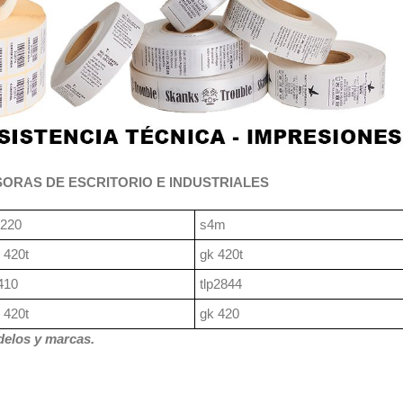
ORAS DE ESCRITORIO E INDUSTRIALES
 220
s4m
 420t
gk 420t
410
tlp2844
 420t
gk 420
elos y marcas.