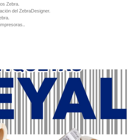
tos Zebra.
lación del ZebraDesigner.
ebra.
impresoras..