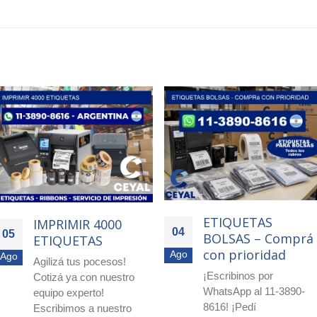
ETIQUETAS
ETIQUETAS
04
04
BOLSAS – Comprá
BOLSAS – Com
con prioridad
mejor
Ago
Ago
¡Escribinos por
¡Escribinos por
WhatsApp al 11-3890-
WhatsApp al 11-389
8616! ¡Pedí
8616! ¡Pedí