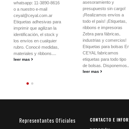
asesoramiento y
asesoramiento y
presupuesto sin cargo!
presupuesto sin car
¡Realizamos envíos a
¡Realizamos envíos
todo el país! ¡Etiquetas,
todo el país! ¡Etique
ribbons e impresoras
ribbons e impresora
Zebra para fábricas,
Zebra para fábricas,
industrias y comercios!
industrias y comerci
Etiquetas para bolsas En
Etiquetas para bols
CEYAL fabricamos
CEYAL fabricamos
etiquetas para todo tipo
etiquetas para todo t
de bolsas. Disponemos...
de bolsas. Disponem
leer mas
leer mas
CONTACTO E INFO
Representantes Oficiales