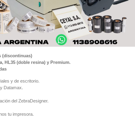
 (discontinuas)
na, HL35 (doble resina) y Premium.
idas
ales y de escritorio.
 y Datamax.
lación del ZebraDesigner.
nos tu impresora.