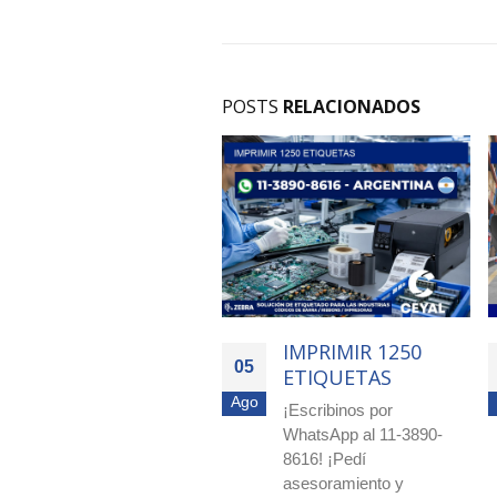
POSTS
RELACIONADOS
IMPRIMIR 1250
IMPRIMIR 4000
05
05
ETIQUETAS
ETIQUETAS
Ago
Ago
¡Escribinos por
Agilizá tus pocesos!
WhatsApp al 11-3890-
Cotizá ya con nuestro
8616! ¡Pedí
equipo experto!
asesoramiento y
Escribimos a nuestro