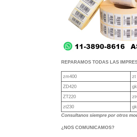
REPARAMOS TODAS LAS IMPRES
zm400
zt
ZD420
gk
ZT220
zt
zt230
gk
Consultanos siempre por otros mod
¿NOS COMUNICAMOS?