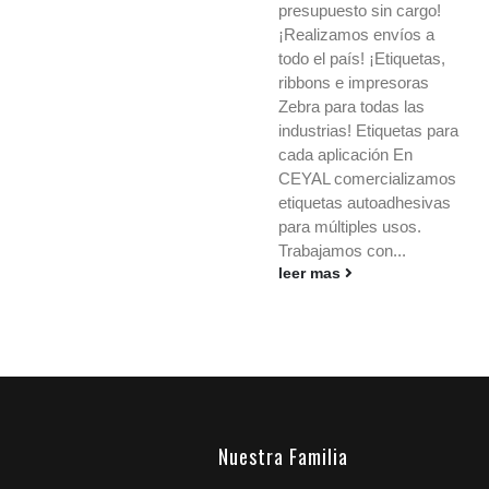
presupuesto sin cargo!
whatsapp: 11-3890-8616
¡Realizamos envíos a
o a nuestro e-mail
todo el país! ¡Etiquetas,
ceyal@ceyal.com.ar
ribbons e impresoras
Etiquetas adhesivas para
Zebra para todas las
imprimir que agilizan la
industrias! Etiquetas para
identificación, el stock y
cada aplicación En
los envíos en cualquier
CEYAL comercializamos
rubro. Conocé medidas,
etiquetas autoadhesivas
materiales y ribbons....
para múltiples usos.
leer mas
Trabajamos con...
leer mas
Nuestra Familia