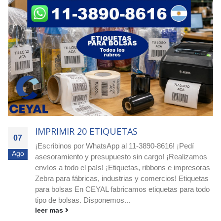
IMPRIMIR 1250 ETIQUETAS
07
Ordená hoy - Argentina! Etiquetas redondas para -
Ago
Dietéticas / Fruterías / Proveedurías ¡Comprá etiquetas
circulares blancas o impresas en Ceyal y destacá tus
productos! Si buscás etiquetas circulares blancas o
impresas, ¡en Ceyal tenemos la solución ideal para tu
negocio!...
leer mas