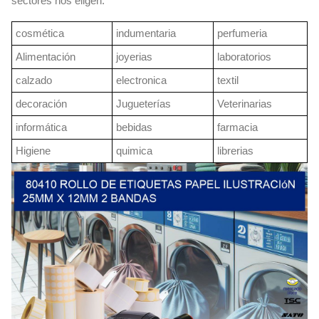
sectores nos eligen:
cosmética
indumentaria
perfumeria
Alimentación
joyerias
laboratorios
calzado
electronica
textil
decoración
Jugueterías
Veterinarias
informática
bebidas
farmacia
Higiene
quimica
librerias