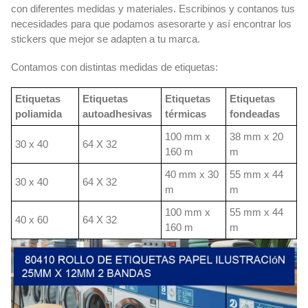
con diferentes medidas y materiales. Escribinos y contanos tus
necesidades para que podamos asesorarte y así encontrar los
stickers que mejor se adapten a tu marca.
Contamos con distintas medidas de etiquetas:
Etiquetas
Etiquetas
Etiquetas
Etiquetas
poliamida
autoadhesivas
térmicas
fondeadas
100 mm x
38 mm x 20
30 x 40
64 X 32
160 m
m
40 mm x 30
55 mm x 44
30 x 40
64 X 32
m
m
100 mm x
55 mm x 44
40 x 60
64 X 32
160 m
m