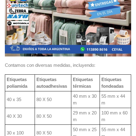
Contamos con diversas medidas, incluyendo:
Etiquetas
Etiquetas
Etiquetas
Etiquetas
poliamida
autoadhesivas
térmicas
fondeadas
40 mm x 30
55 mm x 44
40 x 35
80 X 50
m
m
29 mm x 20
100 mm x 60
40 X 30
80 X 50
m
m
50 mm x 25
55 mm x 44
30 x 100
80 X 50