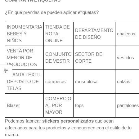
¿En qué prendas se pueden aplicar etiquetas?
INDUMENTARIA
TIENDA DE
DEPARTAMENTO
BEBES Y
ROPA
chalecos
DE DISEÑO
NIÑOS
ONLINE
VENTA POR
CONJUNTO
SECTOR DE
MENOR DE
vestidos
DE VESTIR
CORTE
PRODUCTOS
PLANTA TEXTIL
DEPOSITO DE
camperas
musculosa
calzas
TELAS
COMERCIO
Blazer
AL POR
tops
pantalones
MAYOR
Podemos fabricar
stickers personalizados
que sean
adecuados para tus productos y concuerden con el estilo de tu
marca.