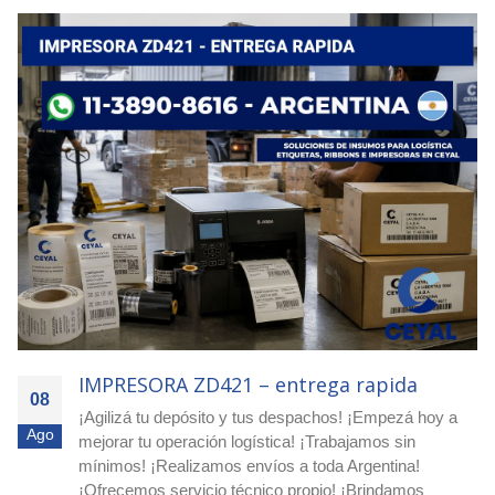
entrega rapida
IMPRESORA ZD421 – Co
08
 despachos! ¡Empezá hoy a
¡Escribinos por WhatsApp al 
Ago
ica! ¡Trabajamos sin
asesoramiento y presupuesto
os a toda Argentina!
envíos a todo el país! ¡Prote
o propio! ¡Brindamos
con etiquetas de seguridad V