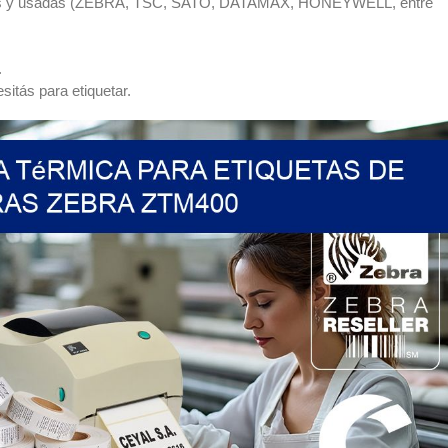
as y usadas (ZEBRA, TSC, SATO, DATAMAX, HONEYWELL, entre
.
itás para etiquetar.