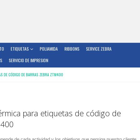
TO
ETIQUETAS
POLIAMIDA
RIBBONS
SERVICE ZEBRA
OS
SERVICIO DE IMPRESION
AS DE CÓDIGO DE BARRAS ZEBRA ZTM400
érmica para etiquetas de código de
M400
epende de cada actividad y los objetivos que persiga nuestro cliente.