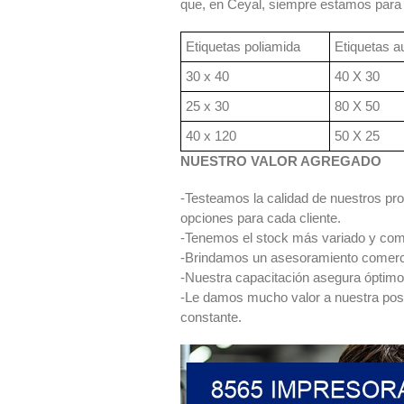
que, en Ceyal, siempre estamos para 
Etiquetas poliamida
Etiquetas a
30 x 40
40 X 30
25 x 30
80 X 50
40 x 120
50 X 25
NUESTRO VALOR AGREGADO
-Testeamos la calidad de nuestros pro
opciones para cada cliente.
-Tenemos el stock más variado y com
-Brindamos un asesoramiento comercia
-Nuestra capacitación asegura óptimo
-Le damos mucho valor a nuestra postv
constante.