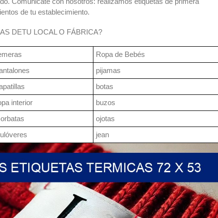
tado. Comunicate con nosotros: realizamos etiquetas de primera
ientos de tu establecimiento.
AS DETU LOCAL O FÁBRICA?
emeras
Ropa de Bebés
antalones
pijamas
apatillas
botas
opa interior
buzos
orbatas
ojotas
ulóveres
jean