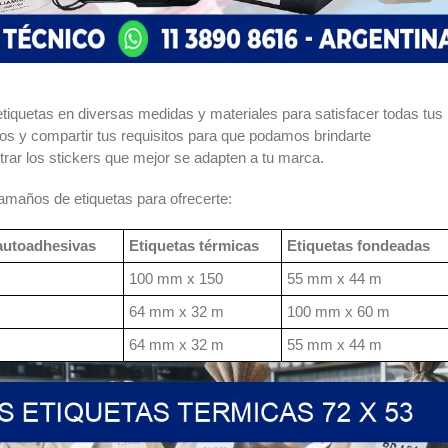
quetas en diversas medidas y materiales para satisfacer todas tus
s y compartir tus requisitos para que podamos brindarte
rar los stickers que mejor se adapten a tu marca.
maños de etiquetas para ofrecerte:
autoadhesivas
Etiquetas térmicas
Etiquetas fondeadas
100 mm x 150
55 mm x 44 m
64 mm x 32 m
100 mm x 60 m
64 mm x 32 m
55 mm x 44 m