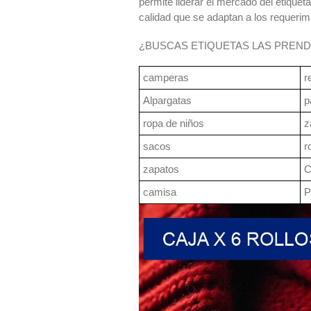
permite liderar el mercado del etique
calidad que se adaptan a los requerim
¿BUSCAS ETIQUETAS LAS PREND
camperas
r
Alpargatas
p
ropa de niños
z
sacos
r
zapatos
C
camisa
P