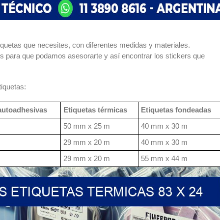
iquetas que necesites, con diferentes medidas y materiales.
s para que podamos asesorarte y así encontrar los stickers que
iquetas:
autoadhesivas
Etiquetas térmicas
Etiquetas fondeadas
50 mm x 25 m
40 mm x 30 m
29 mm x 20 m
40 mm x 30 m
29 mm x 20 m
55 mm x 44 m