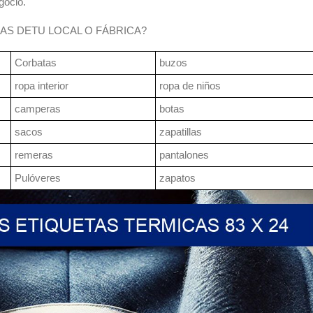
gocio.
AS DETU LOCAL O FÁBRICA?
Corbatas
buzos
ropa interior
ropa de niños
camperas
botas
sacos
zapatillas
remeras
pantalones
Pulóveres
zapatos