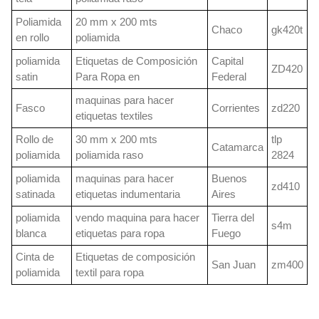
Poliamida
20 mm x 200 mts
Chaco
gk420t
en rollo
poliamida
poliamida
Etiquetas de Composición
Capital
ZD420
satin
Para Ropa en
Federal
maquinas para hacer
Fasco
Corrientes
zd220
etiquetas textiles
Rollo de
30 mm x 200 mts
tlp
Catamarca
poliamida
poliamida raso
2824
poliamida
maquinas para hacer
Buenos
zd410
satinada
etiquetas indumentaria
Aires
poliamida
vendo maquina para hacer
Tierra del
s4m
blanca
etiquetas para ropa
Fuego
Cinta de
Etiquetas de composición
San Juan
zm400
poliamida
textil para ropa