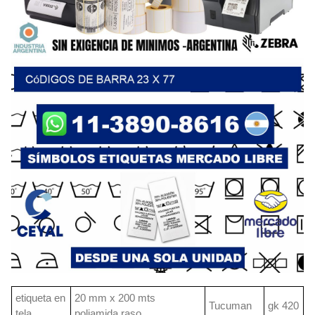
etiqueta en
20 mm x 200 mts
Tucuman
gk 420
tela
poliamida raso