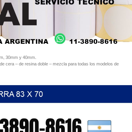
mm, 30mm y 40mm.
de cera – de resina doble – mezcla para todas los modelos de