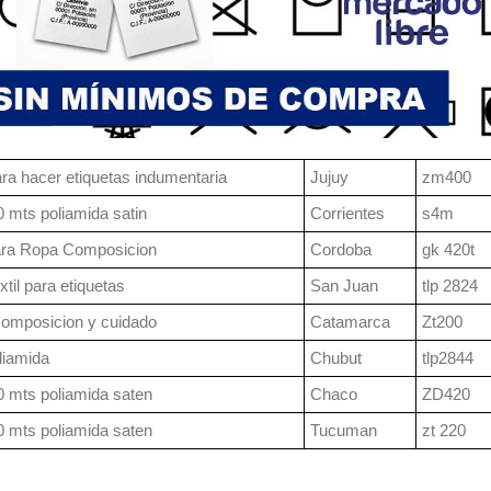
ra hacer etiquetas indumentaria
Jujuy
zm400
 mts poliamida satin
Corrientes
s4m
ara Ropa Composicion
Cordoba
gk 420t
xtil para etiquetas
San Juan
tlp 2824
composicion y cuidado
Catamarca
Zt200
liamida
Chubut
tlp2844
 mts poliamida saten
Chaco
ZD420
 mts poliamida saten
Tucuman
zt 220