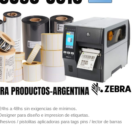
24hs a 48hs sin exigencias de mínimos.
signer para diseño e impresion de etiquetas.
ivos / pistolitas aplicadoras para tags pins / lector de barras