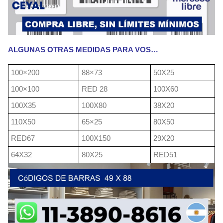
ALGUNAS OTRAS MEDIDAS PARA VOS…
100×200
88×73
50X25
100×100
RED 28
100X60
100X35
100X80
38X20
110X50
65×25
80X50
RED67
100X150
29X20
64X32
80X25
RED51