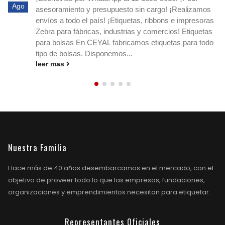
Ordená hoy - Argentina! Etiquetas redondas para -
Ago
Dietéticas / Fruterías / Proveedurías ¡Comprá etiquetas
circulares blancas o impresas en Ceyal y destacá tus
productos! Si buscás etiquetas circulares blancas o
impresas, ¡en Ceyal tenemos la solución ideal para tu
negocio!...
leer mas
Nuestra Familia
Hace más de 40 años desembarcamos en el mercado, con el
objetivo de proveer todo lo que las empresas, fundaciones,
organizaciones y emprendimientos necesitan para etiquetar.
Representantes Oficiales