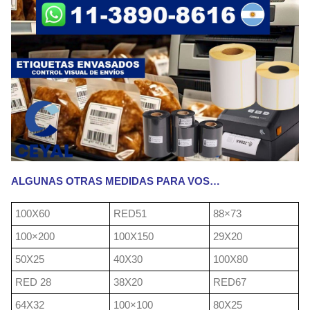
ALGUNAS OTRAS MEDIDAS PARA VOS…
100X60
RED51
88×73
100×200
100X150
29X20
50X25
40X30
100X80
RED 28
38X20
RED67
64X32
100×100
80X25