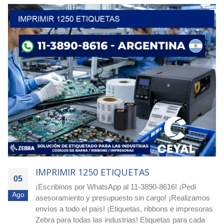
IMPRIMIR 4000 ETIQUETAS
05
Agilizá tus pocesos! Cotizá ya con nuestro equipo
Ago
experto! Escribimos a nuestro whatsapp: 11-3890-8616
o a nuestro e-mail
ceyal@ceyal.com.ar
Etiquetas
adhesivas para imprimir que agilizan la identificación, el