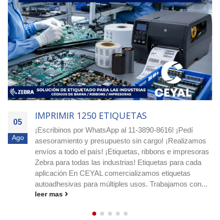
IMPRIMIR 4000 ETIQUETAS
05
Agilizá tus pocesos! Cotizá ya con nuestro equipo
Ago
experto! Escribimos a nuestro whatsapp: 11-3890-8616
o a nuestro e-mail
ceyal@ceyal.com.ar
Etiquetas
adhesivas para imprimir que agilizan la identificación, el
stock y los envíos en cualquier rubro. Conocé
medidas, materiales y ribbons....
leer mas