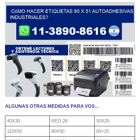
ALGUNAS OTRAS MEDIDAS PARA VOS…
40X30
RED 28
50X25
110X50
80X50
65×25