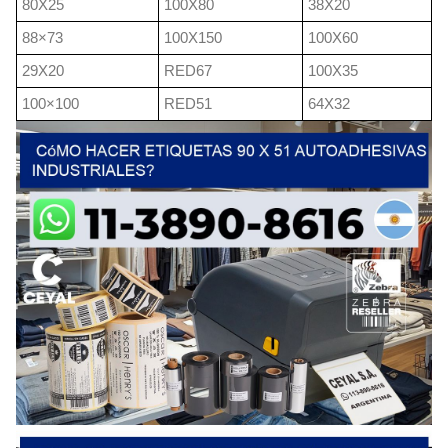
80X25
100X80
38X20
88×73
100X150
100X60
29X20
RED67
100X35
100×100
RED51
64X32