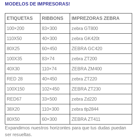
MODELOS DE IMPRESORAS!
ETIQUETAS
RIBBONS
IMPREZORAS ZEBRA
100×200
83×300
zebra GT800
110X50
40×300
zebra GK420t
80X25
60×450
ZEBRA GC420
100X35
83×74
zebra ZT200
40X30
110×74
ZEBRA ZM400
RED 28
40×450
zebra ZT220
100X150
102×450
ZEBRA ZT230
RED67
33×500
zebra Zd220
38X20
110×300
zebra tlp2844
80X50
60×300
ZEBRA ZT411
Expandimos nuestros horizontes para que tus dudas puedan
ser resueltas.