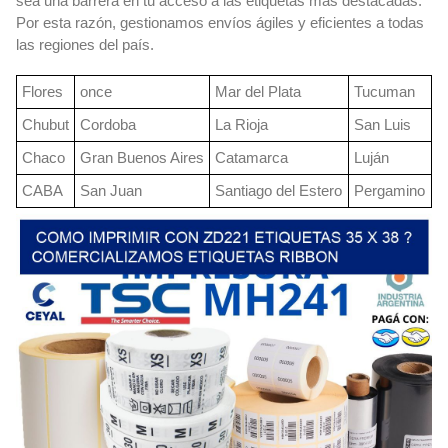
sea una barrera en tu acceso a las etiquetas más destacadas.
Por esta razón, gestionamos envíos ágiles y eficientes a todas
las regiones del país.
Flores
once
Mar del Plata
Tucuman
Chubut
Cordoba
La Rioja
San Luis
Chaco
Gran Buenos Aires
Catamarca
Luján
CABA
San Juan
Santiago del Estero
Pergamino