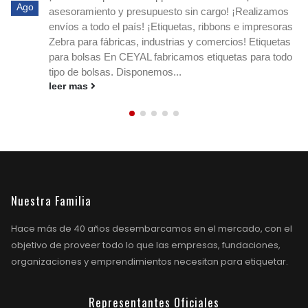
Ordená hoy - Argentina! Etiqu
to sin cargo! ¡Realizamos
Ago
Dietéticas / Fruterías / Prov
quetas, ribbons e impresoras
circulares blancas o impresa
rias y comercios! Etiquetas
productos! Si buscás etiqueta
icamos etiquetas para todo
impresas, ¡en Ceyal tenemos l
...
negocio!...
leer mas
Nuestra Familia
Hace más de 40 años desembarcamos en el mercado, con el
objetivo de proveer todo lo que las empresas, fundaciones,
organizaciones y emprendimientos necesitan para etiquetar.
Representantes Oficiales