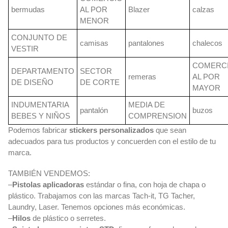
bermudas
AL POR
Blazer
calzas
MENOR
CONJUNTO DE
camisas
pantalones
chalecos
VESTIR
COMERC
DEPARTAMENTO
SECTOR
remeras
AL POR
DE DISEÑO
DE CORTE
MAYOR
INDUMENTARIA
MEDIA DE
pantalón
buzos
BEBES Y NIÑOS
COMPRENSION
Podemos fabricar
stickers personalizados
que sean
adecuados para tus productos y concuerden con el estilo de tu
marca.
TAMBIÉN VENDEMOS:
–
Pistolas aplicadoras
estándar o fina, con hoja de chapa o
plástico. Trabajamos con las marcas Tach-it, TG Tacher,
Laundry, Laser. Tenemos opciones más económicas.
–
Hilos
de plástico o serretes.