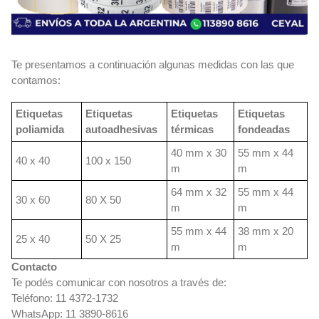
Te presentamos a continuación algunas medidas con las que
contamos:
Etiquetas
Etiquetas
Etiquetas
Etiquetas
poliamida
autoadhesivas
térmicas
fondeadas
40 mm x 30
55 mm x 44
40 x 40
100 x 150
m
m
64 mm x 32
55 mm x 44
30 x 60
80 X 50
m
m
55 mm x 44
38 mm x 20
25 x 40
50 X 25
m
m
Contacto
Te podés comunicar con nosotros a través de:
Teléfono: 11 4372-1732
WhatsApp: 11 3890-8616