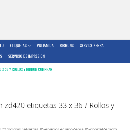
TO
ETIQUETAS
POLIAMIDA
RIBBONS
SERVICE ZEBRA
OS
SERVICIO DE IMPRESION
3 X 36 ? ROLLOS Y RIBBON COMPRAR
 zd420 etiquetas 33 x 36 ? Rollos y
s #CódigosDeBarras #ServicioTécnicoZebra #SoporteRemoto