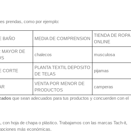
ntes prendas, como por ejemplo:
TIENDA DE ROPA
E BAÑO
MEDIA DE COMPRENSION
ONLINE
R MAYOR DE
chalecos
musculosa
OS
PLANTA TEXTIL DEPOSITO
E CORTE
pijamas
DE TELAS
VENTA POR MENOR DE
AR
camperas
PRODUCTOS
izados
que sean adecuados para tus productos y concuerden con el
, con hoja de chapa o plástico. Trabajamos con las marcas Tach-it,
 opciones más económicas.