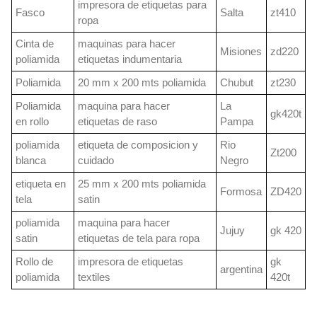
impresora de etiquetas para
Fasco
Salta
zt410
ropa
Cinta de
maquinas para hacer
Misiones
zd220
poliamida
etiquetas indumentaria
Poliamida
20 mm x 200 mts poliamida
Chubut
zt230
Poliamida
maquina para hacer
La
gk420t
en rollo
etiquetas de raso
Pampa
poliamida
etiqueta de composicion y
Rio
Zt200
blanca
cuidado
Negro
etiqueta en
25 mm x 200 mts poliamida
Formosa
ZD420
tela
satin
poliamida
maquina para hacer
Jujuy
gk 420
satin
etiquetas de tela para ropa
Rollo de
impresora de etiquetas
gk
argentina
poliamida
textiles
420t