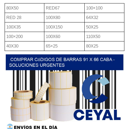
80X50
RED67
100×100
RED 28
100X80
64X32
100X35
100X150
50X25
100×200
100X60
110X50
40X30
65×25
80X25