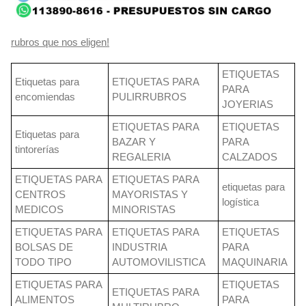
rubros que nos eligen!
ETIQUETAS
Etiquetas para
ETIQUETAS PARA
PARA
encomiendas
PULIRRUBROS
JOYERIAS
ETIQUETAS PARA
ETIQUETAS
Etiquetas para
BAZAR Y
PARA
tintorerías
REGALERIA
CALZADOS
ETIQUETAS PARA
ETIQUETAS PARA
etiquetas para
CENTROS
MAYORISTAS Y
logística
MEDICOS
MINORISTAS
ETIQUETAS PARA
ETIQUETAS PARA
ETIQUETAS
BOLSAS DE
INDUSTRIA
PARA
TODO TIPO
AUTOMOVILISTICA
MAQUINARIA
ETIQUETAS PARA
ETIQUETAS
ETIQUETAS PARA
ALIMENTOS
PARA