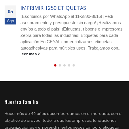
IMPRIMIR 4000 ETIQUETAS
05
Agilizá tus pocesos! Cotizá ya con nuestro equipo
Ago
experto! Escribimos a nuestro whatsapp: 11-3890-8616
o a nuestro e-mail
ceyal@ceyal.com.ar
Etiquetas
adhesivas para imprimir que agilizan la identificación, el
stock y los envíos en cualquier rubro. Conocé
medidas, materiales y ribbons....
leer mas
Nuestra Familia
Hace más de 40 años desembarcamos en el mercado, con el
objetivo de proveer todo lo que las empresas, fundaciones,
organizaciones y emprendimientos necesitan para etiquetar.