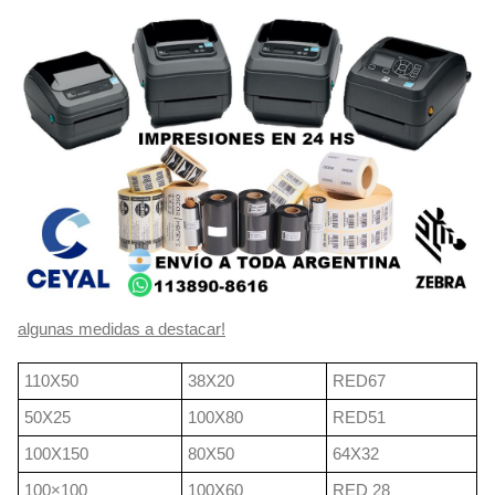
algunas medidas a destacar!
110X50
38X20
RED67
50X25
100X80
RED51
100X150
80X50
64X32
100×100
100X60
RED 28