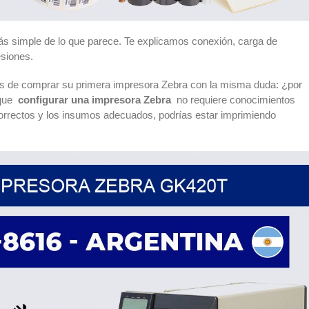
s simple de lo que parece. Te explicamos conexión, carga de
esiones.
s de comprar su primera impresora Zebra con la misma duda: ¿por
 que
configurar una impresora Zebra
no requiere conocimientos
orrectos y los insumos adecuados, podrías estar imprimiendo