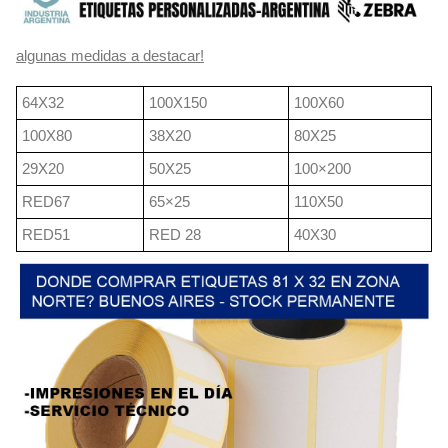
algunas medidas a destacar!
64X32
100X150
100X60
100X80
38X20
80X25
29X20
50X25
100×200
RED67
65×25
110X50
RED51
RED 28
40X30