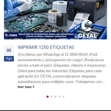
IMPRIMIR 4000 ETIQUETAS
05
Agilizá tus pocesos! Cotizá ya con nuestro equipo
Ago
experto! Escribimos a nuestro whatsapp: 11-3890-8616
o a nuestro e-mail
ceyal@ceyal.com.ar
Etiquetas
adhesivas para imprimir que agilizan la identificación, el
stock y los envíos en cualquier rubro. Conocé
medidas, materiales y ribbons....
leer mas