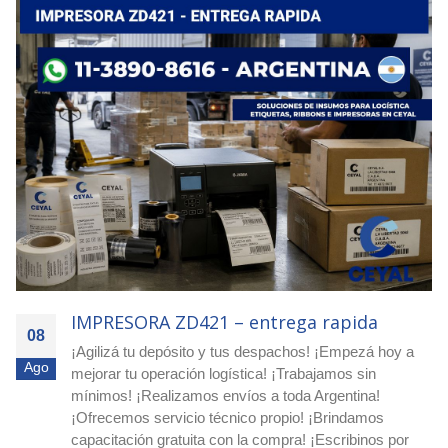
IMPRESORA ZD421 – Compra inteligente
08
¡Escribinos por WhatsApp al 11-3890-8616! ¡Pedí
Ago
asesoramiento y presupuesto sin cargo! ¡Realizamos
envíos a todo el país! ¡Protegé tus productos y envíos
con etiquetas de seguridad VOID! Etiquetas VOID para
detectar aperturas En CEYAL comercializamos