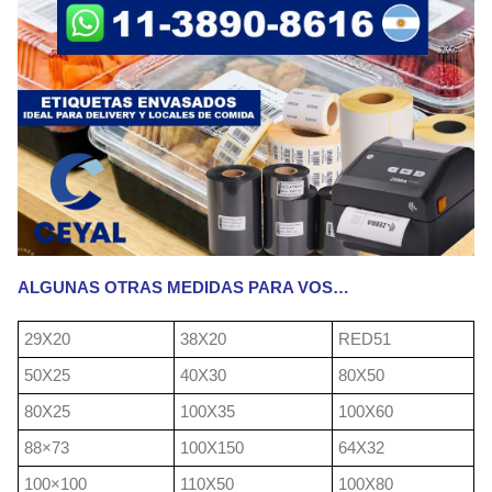
ALGUNAS OTRAS MEDIDAS PARA VOS…
29X20
38X20
RED51
50X25
40X30
80X50
80X25
100X35
100X60
88×73
100X150
64X32
100×100
110X50
100X80