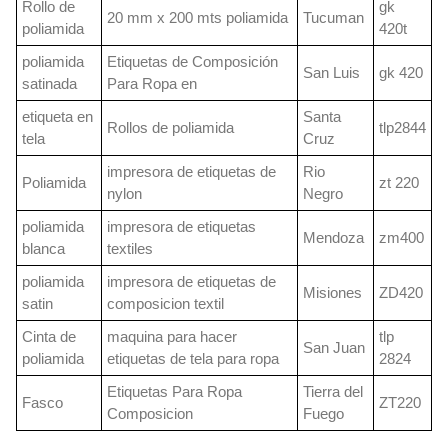
Rollo de
gk
20 mm x 200 mts poliamida
Tucuman
poliamida
420t
poliamida
Etiquetas de Composición
San Luis
gk 420
satinada
Para Ropa en
etiqueta en
Santa
Rollos de poliamida
tlp2844
tela
Cruz
impresora de etiquetas de
Rio
Poliamida
zt 220
nylon
Negro
poliamida
impresora de etiquetas
Mendoza
zm400
blanca
textiles
poliamida
impresora de etiquetas de
Misiones
ZD420
satin
composicion textil
Cinta de
maquina para hacer
tlp
San Juan
poliamida
etiquetas de tela para ropa
2824
Etiquetas Para Ropa
Tierra del
Fasco
ZT220
Composicion
Fuego