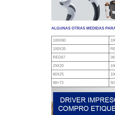
ALGUNAS OTRAS MEDIDAS PAR
100X80
10
100X35
RE
RED67
38
29X20
10
80X25
10
88×73
50