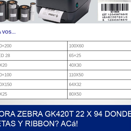
A VOS…
0×200
100X60
D 28
65×25
X20
40X30
0×100
110X50
0X150
64X32
X25
80X50