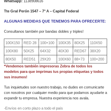
Whatsapp:
1138908616
Tte Gral Perón 1547 – 7° A – Capital Federal
ALGUNAS MEDIDAS QUE TENEMOS PARA OFRECERTE:
Consultanos también por bandas dobles y triples!
100X150
RED 28
100×100
100X35
80X25
110X50
100X80
50X25
64X32
40X30
RED67
38X20
80X50
RED51
29X20
100X60
88×73
100×200
*Vendemos también impresoras Zebra de todos los
modelos para que imprimas tus propias etiquetas y todos
sus insumos!
Tus inquietudes son nuestro trabajo, no dudes en comunicarte
con nosotros por cualquier medio para que podamos ayudarte a
expandir tu empresa. Nuestra experiencia nos avala.
-Envíos en corto plazo a todo el país