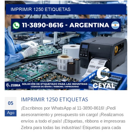
IMPRIMIR 4000 ETIQUETAS
05
dí
Agilizá tus pocesos! Cotizá ya con nuestro equipo
Ago
izamos
experto! Escribimos a nuestro whatsapp: 11-3890
resoras
o a nuestro e-mail
ceyal@ceyal.com.ar
Etiquetas
 cada
adhesivas para imprimir que agilizan la identificaci