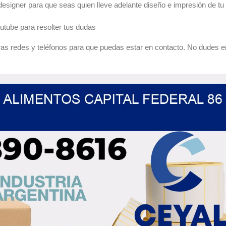
esigner para que seas quien lleve adelante diseño e impresión de tu
utube para resolter tus dudas
as redes y teléfonos para que puedas estar en contacto. No dudes e