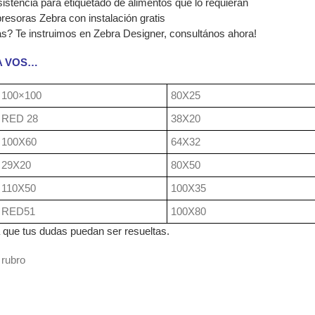
esistencia para etiquetado de alimentos que lo requieran
esoras Zebra con instalación gratis
as? Te instruimos en Zebra Designer, consultános ahora!
A VOS…
100×100
80X25
RED 28
38X20
100X60
64X32
29X20
80X50
110X50
100X35
RED51
100X80
que tus dudas puedan ser resueltas.
 rubro