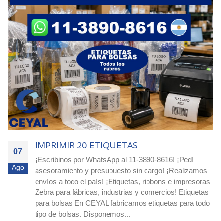
IMPRIMIR 1250 ETIQUETAS
07
Ordená hoy - Argentina! Etiquetas redondas para -
Ago
Dietéticas / Fruterías / Proveedurías ¡Comprá etiquetas
circulares blancas o impresas en Ceyal y destacá tus
productos! Si buscás etiquetas circulares blancas o
impresas, ¡en Ceyal tenemos la solución ideal para tu
negocio!...