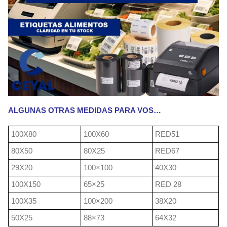
ALGUNAS OTRAS MEDIDAS PARA VOS…
100X80
100X60
RED51
80X50
80X25
RED67
29X20
100×100
40X30
100X150
65×25
RED 28
100X35
100×200
38X20
50X25
88×73
64X32