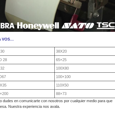
A VOS…
X30
38X20
D 28
65×25
X32
100X80
D67
100×100
X35
110X50
×200
88×73
 no dudes en comunicarte con nosotros por cualquier medio para que
sa. Nuestra experiencia nos avala.