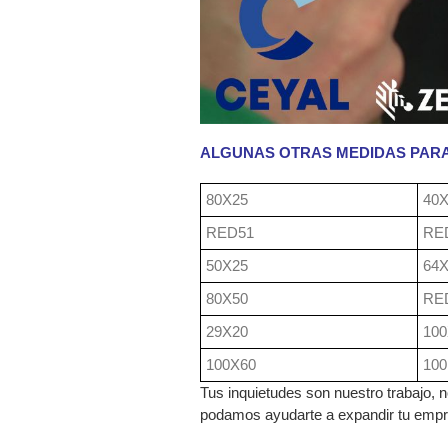
ALGUNAS OTRAS MEDIDAS PAR
80X25
40
RED51
RE
50X25
64
80X50
RE
29X20
100
100X60
100
Tus inquietudes son nuestro trabajo,
podamos ayudarte a expandir tu empre