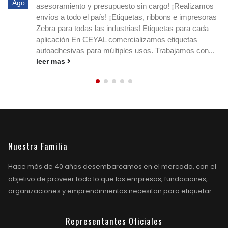
Ago
os
experto! Escribimos a nuestro whatsapp: 11-3890-861
ras
o a nuestro e-mail
ceyal@ceyal.com.ar
Etiquetas
adhesivas para imprimir que agilizan la identificación, e
stock y los envíos en cualquier rubro. Conocé
..
medidas, materiales y ribbons....
leer mas
Nuestra Familia
Hace más de 40 años desembarcamos en el mercado, con el
objetivo de proveer todo lo que las empresas, fundaciones,
organizaciones y emprendimientos necesitan para etiquetar.
Representantes Oficiales