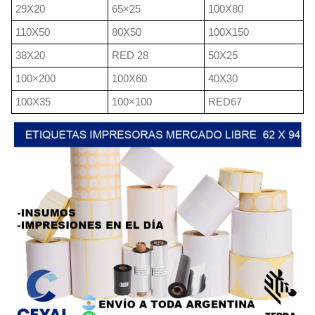
29X20
65×25
100X80
110X50
80X50
100X150
38X20
RED 28
50X25
100×200
100X60
40X30
100X35
100×100
RED67