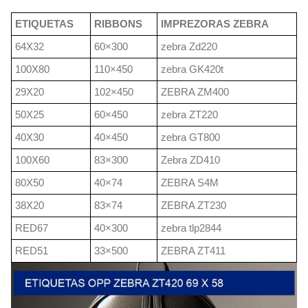
ETIQUETAS
RIBBONS
IMPREZORAS ZEBRA
64X32
60×300
zebra Zd220
100X80
110×450
zebra GK420t
29X20
102×450
ZEBRA ZM400
50X25
60×450
zebra ZT220
40X30
40×450
zebra GT800
100X60
83×300
Zebra ZD410
80X50
40×74
ZEBRA S4M
38X20
83×74
ZEBRA ZT230
RED67
40×300
zebra tlp2844
RED51
33×500
ZEBRA ZT411