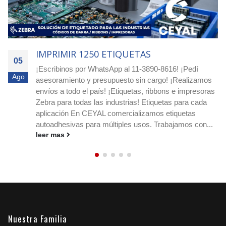
IMPRIMIR 4000 ETIQUETAS
05
Agilizá tus pocesos! Cotizá ya con nuestro equipo
Ago
os
experto! Escribimos a nuestro whatsapp: 11-3890-861
ras
o a nuestro e-mail
ceyal@ceyal.com.ar
Etiquetas
adhesivas para imprimir que agilizan la identificación, e
stock y los envíos en cualquier rubro. Conocé
..
medidas, materiales y ribbons....
leer mas
Nuestra Familia