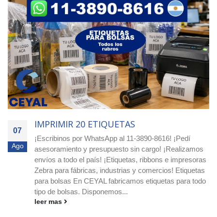
IMPRIMIR 1250 ETIQUETAS
07
Ordená hoy - Argentina! Etiquetas redondas para -
Ago
Dietéticas / Fruterías / Proveedurías ¡Comprá etiquetas
s
circulares blancas o impresas en Ceyal y destacá tus
s
productos! Si buscás etiquetas circulares blancas o
o
impresas, ¡en Ceyal tenemos la solución ideal para tu
negocio!...
leer mas