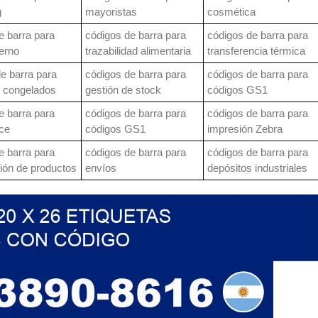
g
mayoristas
cosmética
e barra para
códigos de barra para
códigos de barra para
terno
trazabilidad alimentaria
transferencia térmica
e barra para
códigos de barra para
códigos de barra para
 congelados
gestión de stock
códigos GS1
e barra para
códigos de barra para
códigos de barra para
ce
códigos GS1
impresión Zebra
e barra para
códigos de barra para
códigos de barra para
ción de productos
envíos
depósitos industriales