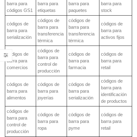
barra para
barra para
barra para
barra para
códigos GS1
etiquetas
paquetes
stock
códigos de
códigos de
códigos de
códigos de
barra para
barra para
barra para
barra para
transferencia
transferencia
serialización
activos fijos
térmica
térmica
códigos de
códigos de
códigos de
códigos de
barra para
barra para
barra para
barra para
control de
comercios
farmacia
retail
producción
códigos de
códigos de
códigos de
códigos de
barra para
barra para
barra para
barra para
identificación
alimentos
joyerías
serialización
de productos
códigos de
códigos de
códigos de
códigos de
barra para
barra para
barra para
barra para
control de
ropa
pyme
retail
producción