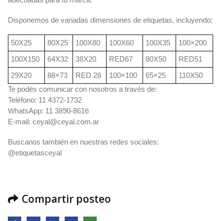
Disponemos de variadas dimensiones de etiquetas, incluyendo:
50X25
80X25
100X80
100X60
100X35
100×200
100X150
64X32
38X20
RED67
80X50
RED51
29X20
88×73
RED 28
100×100
65×25
110X50
Te podés comunicar con nosotros a través de:
Teléfono: 11 4372-1732
WhatsApp: 11 3890-8616
E-mail:
ceyal@ceyal.com.ar
Buscanos también en nuestras redes sociales:
@etiquetasceyal
Compartir posteo