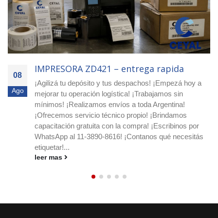
IMPRESORA ZD421 – Compra inteligente
08
¡Escribinos por WhatsApp al 11-3890-8616! ¡Pedí
Ago
asesoramiento y presupuesto sin cargo! ¡Realizamos
envíos a todo el país! ¡Protegé tus productos y envíos
con etiquetas de seguridad VOID! Etiquetas VOID para
detectar aperturas En CEYAL comercializamos
etiquetas VOID de alta seguridad....
leer mas