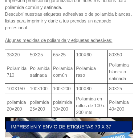
Impresión profesional garantizada con nuestros ribbons para
poliamida común y satinada.
Descubrí nuestras etiquetas adhesivas o de poliamida blancas,
listas para imprimir y darle a tus prendas un acabado
profesional.
Algunas medidas de poliamida y etiquetas adhesivas:
38X20
50X25
65×25
100X60
80X50
Poliamida
Poliamida
Poliamida
Poliamida
Poliamida
blanca o
710
satinada
común
raso
satinada
100X150
100×100
100×200
100X80
80X25
Poliamida en
poliamida
poliamida
polaimida
Poliamida
rollos de 100 o
20×200
25×200
30×200
40×200
200 mts