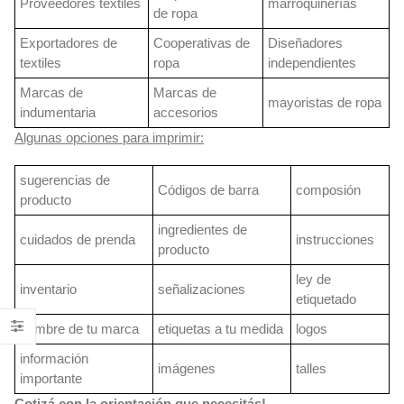
Proveedores textiles
marroquinerías
de ropa
Exportadores de
Cooperativas de
Diseñadores
textiles
ropa
independientes
Marcas de
Marcas de
mayoristas de ropa
indumentaria
accesorios
Algunas opciones para imprimir:
sugerencias de
Códigos de barra
composión
producto
ingredientes de
cuidados de prenda
instrucciones
producto
ley de
inventario
señalizaciones
etiquetado
nombre de tu marca
etiquetas a tu medida
logos
información
imágenes
talles
importante
Cotizá con la orientación que necesitás!