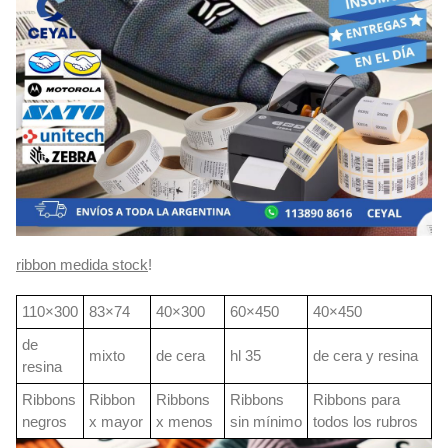
ribbon medida stock
!
110×300
83×74
40×300
60×450
40×450
de
mixto
de cera
hl 35
de cera y resina
resina
Ribbons
Ribbon
Ribbons
Ribbons
Ribbons para
negros
x mayor
x menos
sin mínimo
todos los rubros