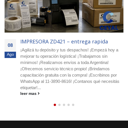
IMPRESORA ZD421 – Compra inteligente
08
¡Escribinos por WhatsApp al 11-3890-8616! ¡Pedí
Ago
asesoramiento y presupuesto sin cargo! ¡Realizamos
envíos a todo el país! ¡Protegé tus productos y envíos
con etiquetas de seguridad VOID! Etiquetas VOID para
detectar aperturas En CEYAL comercializamos
etiquetas VOID de alta seguridad....
leer mas