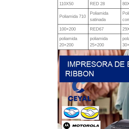
110X50
RED 28
80
Poliamida
Pol
Poliamida 710
satinada
co
100×200
RED67
29
poliamida
poliamida
pol
20×200
25×200
30