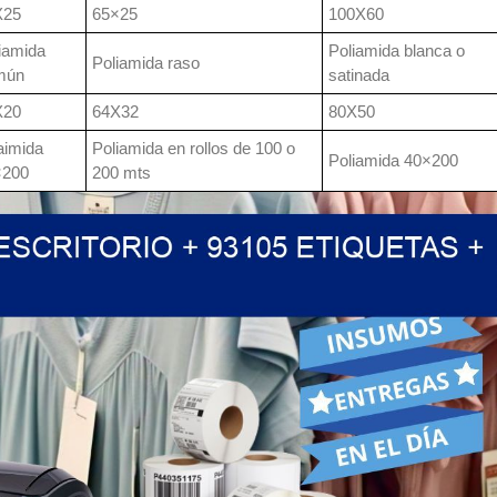
X25
65×25
100X60
iamida
Poliamida blanca o
Poliamida raso
mún
satinada
X20
64X32
80X50
aimida
Poliamida en rollos de 100 o
Poliamida 40×200
×200
200 mts