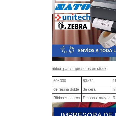
ribbon para impresoras en stock
!
60×300
83×74
1
de resina doble
de cera
hl
Ribbons negros
Ribbon x mayor
R