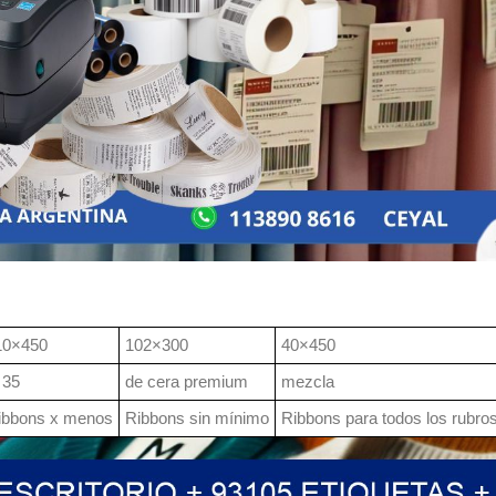
10×450
102×300
40×450
 35
de cera premium
mezcla
ibbons x menos
Ribbons sin mínimo
Ribbons para todos los rubro