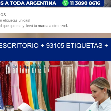
ROS
n etiquetas únicas!
d que quieras y llevá tu marca a otro nivel.