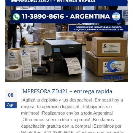
IMPRESORA ZD421 – Compra inteligente
08
¡Escribinos por WhatsApp al 11-3890-8616! ¡Pedí
Ago
asesoramiento y presupuesto sin cargo! ¡Realizamos
envíos a todo el país! ¡Protegé tus productos y envíos
con etiquetas de seguridad VOID! Etiquetas VOID para
detectar aperturas En CEYAL comercializamos
etiquetas VOID de alta seguridad....