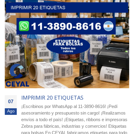
IMPRIMIR 1250 ETIQUETAS
07
Ordená hoy - Argentina! Etiquetas redondas para -
Ago
Dietéticas / Fruterías / Proveedurías ¡Comprá etiquetas
circulares blancas o impresas en Ceyal y destacá tus
productos! Si buscás etiquetas circulares blancas o