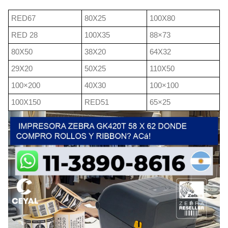
RED67
80X25
100X80
RED 28
100X35
88×73
80X50
38X20
64X32
29X20
50X25
110X50
100×200
40X30
100×100
100X150
RED51
65×25