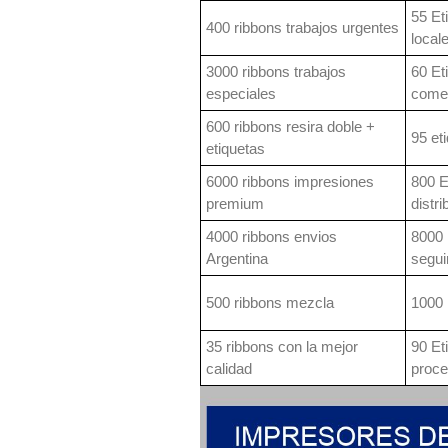
55 Et
400 ribbons trabajos urgentes
local
3000 ribbons trabajos
60 Et
especiales
come
600 ribbons resira doble +
95 et
etiquetas
6000 ribbons impresiones
800 E
premium
distri
4000 ribbons envios
8000 
Argentina
segui
500 ribbons mezcla
1000 
35 ribbons con la mejor
90 Et
calidad
proc