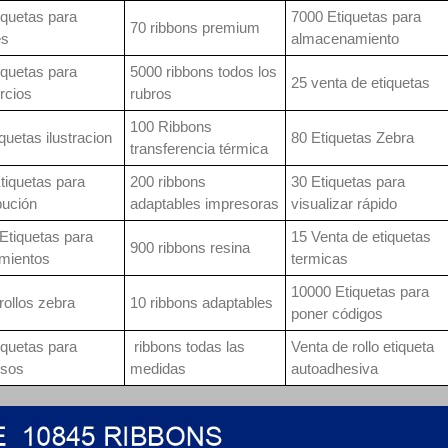
iquetas para
7000 Etiquetas para
70 ribbons premium
es
almacenamiento
iquetas para
5000 ribbons todos los
25 venta de etiquetas
rcios
rubros
100 Ribbons
iquetas ilustracion
80 Etiquetas Zebra
transferencia térmica
tiquetas para
200 ribbons
30 Etiquetas para
bución
adaptables impresoras
visualizar rápido
Etiquetas para
15 Venta de etiquetas
900 ribbons resina
mientos
termicas
10000 Etiquetas para
rollos zebra
10 ribbons adaptables
poner códigos
iquetas para
ribbons todas las
Venta de rollo etiqueta
esos
medidas
autoadhesiva