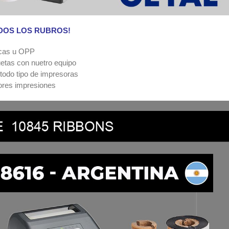
ODOS LOS RUBROS!
micas u OPP
uetas con nuetro equipo
todo tipo de impresoras
jores impresiones