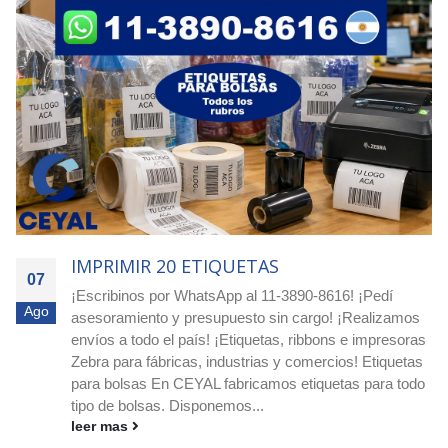
IMPRIMIR 1250 ETIQUETAS
07
Ordená hoy - Argentina! Etiquetas redondas para -
Ago
Dietéticas / Fruterías / Proveedurías ¡Comprá etiquetas
s
circulares blancas o impresas en Ceyal y destacá tus
s
productos! Si buscás etiquetas circulares blancas o
o
impresas, ¡en Ceyal tenemos la solución ideal para tu
negocio!...
leer mas