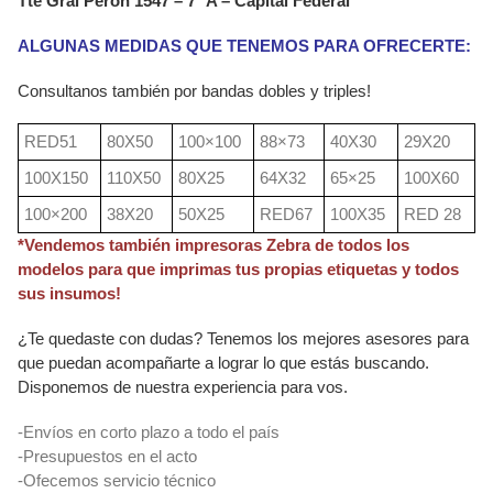
Tte Gral Perón 1547 – 7° A – Capital Federal
ALGUNAS MEDIDAS QUE TENEMOS PARA OFRECERTE:
Consultanos también por bandas dobles y triples!
RED51
80X50
100×100
88×73
40X30
29X20
100X150
110X50
80X25
64X32
65×25
100X60
100×200
38X20
50X25
RED67
100X35
RED 28
*Vendemos también impresoras Zebra de todos los
modelos para que imprimas tus propias etiquetas y todos
sus insumos!
¿Te quedaste con dudas? Tenemos los mejores asesores para
que puedan acompañarte a lograr lo que estás buscando.
Disponemos de nuestra experiencia para vos.
-Envíos en corto plazo a todo el país
-Presupuestos en el acto
-Ofecemos servicio técnico